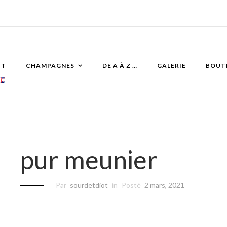
IT
CHAMPAGNES
DE A À Z …
GALERIE
BOUT
pur meunier
Par
sourdetdiot
in
Posté
2 mars, 2021