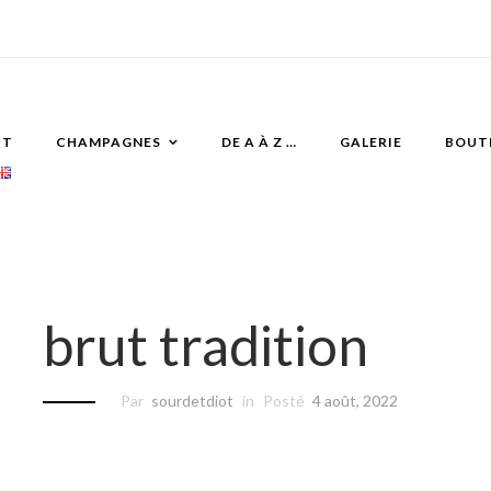
IT
CHAMPAGNES
DE A À Z …
GALERIE
BOUT
brut tradition
Par
sourdetdiot
in
Posté
4 août, 2022