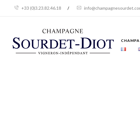
+33 (0)3.23.82.46.18
/
info@champagnesourdet.c
CHAMPAG