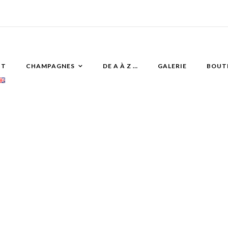
IT
CHAMPAGNES
DE A À Z …
GALERIE
BOUT