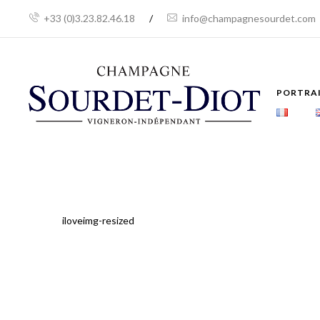
+33 (0)3.23.82.46.18
/
info@champagnesourdet.com
PORTRA
iloveimg-resized