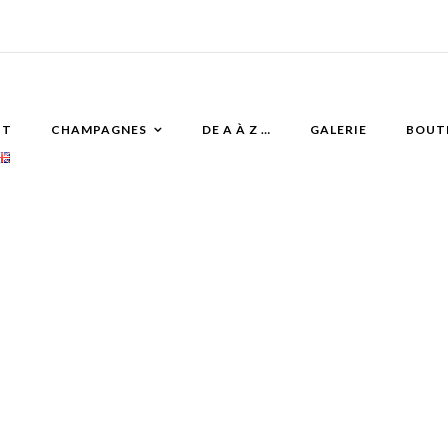
IT
CHAMPAGNES
DE A À Z …
GALERIE
BOUT