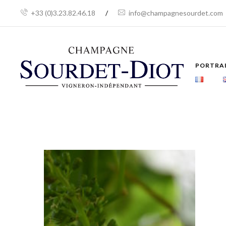
+33 (0)3.23.82.46.18
/
info@champagnesourdet.com
PORTRA