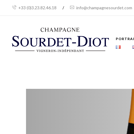
+33 (0)3.23.82.46.18
/
info@champagnesourdet.com
PORTRA