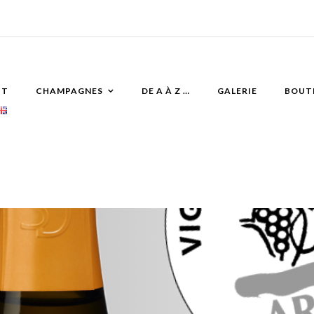
IT
CHAMPAGNES
DE A À Z …
GALERIE
BOUT