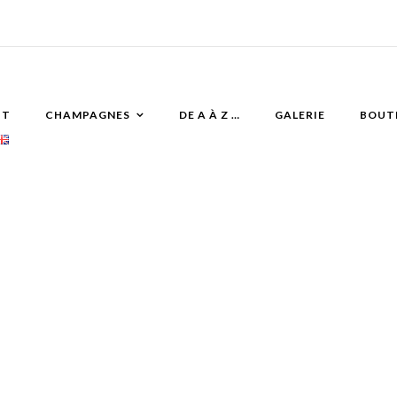
IT
CHAMPAGNES
DE A À Z …
GALERIE
BOUT