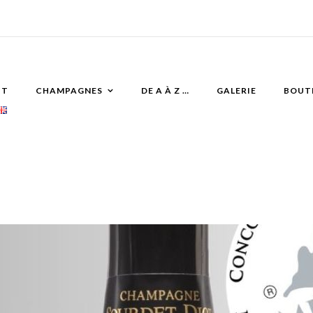
IT
CHAMPAGNES
DE A À Z …
GALERIE
BOUT