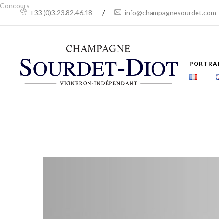
Concours
+33 (0)3.23.82.46.18
/
info@champagnesourdet.com
PORTRA